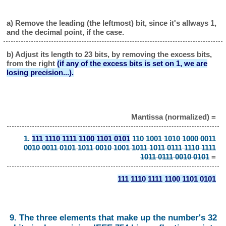
a) Remove the leading (the leftmost) bit, since it's allways 1,
and the decimal point, if the case.
b) Adjust its length to 23 bits, by removing the excess bits,
from the right
(if any of the excess bits is set on 1, we are
losing precision...).
Mantissa (normalized) =
1.
111 1110 1111 1100 1101 0101
110 1001 1010 1000 0011
0010 0011 0101 1011 0010 1001 1011 1011 0111 1110 1111
1011 0111 0010 0101
=
111 1110 1111 1100 1101 0101
9. The three elements that make up the number's 32