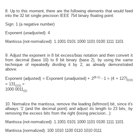
8. Up to this moment, there are the following elements that would feed
into the 32 bit single precision IEEE 754 binary floating point:
Sign: 1 (a negative number)
Exponent (unadjusted): 4
Mantissa (not-normalized): 1.1001 0101 1000 1101 0100 1111 1101
9. Adjust the exponent in 8 bit excess/bias notation and then convert it
from decimal (base 10) to 8 bit binary (base 2), by using the same
technique of repeatedly dividing it by 2, as already demonstrated
above:
(8-1)
Exponent (adjusted) = Exponent (unadjusted) + 2
- 1 = (4 + 127)
(10)
= 131
=
(10)
1000 0011
(2)
10. Normalize the mantissa, remove the leading (leftmost) bit, since it's
allways '1' (and the decimal point) and adjust its length to 23 bits, by
removing the excess bits from the right (losing precision...):
Mantissa (not-normalized): 1.1001 0101 1000 1101 0100 1111 1101
Mantissa (normalized): 100 1010 1100 0110 1010 0111