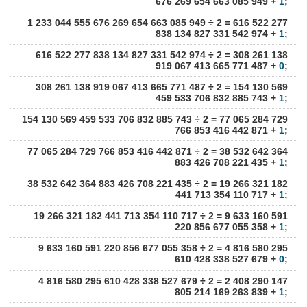
676 269 654 663 085 949 +
1
;
1 233 044 555 676 269 654 663 085 949 ÷ 2 = 616 522 277
838 134 827 331 542 974 +
1
;
616 522 277 838 134 827 331 542 974 ÷ 2 = 308 261 138
919 067 413 665 771 487 +
0
;
308 261 138 919 067 413 665 771 487 ÷ 2 = 154 130 569
459 533 706 832 885 743 +
1
;
154 130 569 459 533 706 832 885 743 ÷ 2 = 77 065 284 729
766 853 416 442 871 +
1
;
77 065 284 729 766 853 416 442 871 ÷ 2 = 38 532 642 364
883 426 708 221 435 +
1
;
38 532 642 364 883 426 708 221 435 ÷ 2 = 19 266 321 182
441 713 354 110 717 +
1
;
19 266 321 182 441 713 354 110 717 ÷ 2 = 9 633 160 591
220 856 677 055 358 +
1
;
9 633 160 591 220 856 677 055 358 ÷ 2 = 4 816 580 295
610 428 338 527 679 +
0
;
4 816 580 295 610 428 338 527 679 ÷ 2 = 2 408 290 147
805 214 169 263 839 +
1
;