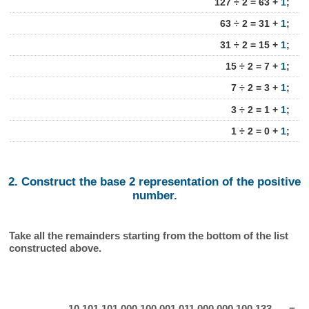
127 ÷ 2 = 63 +
1
;
63 ÷ 2 = 31 +
1
;
31 ÷ 2 = 15 +
1
;
15 ÷ 2 = 7 +
1
;
7 ÷ 2 = 3 +
1
;
3 ÷ 2 = 1 +
1
;
1 ÷ 2 = 0 +
1
;
2. Construct the base 2 representation of the positive
number.
Take all the remainders starting from the bottom of the list
constructed above.
10 101 101 000 100 001 011 000 000 100 133
=