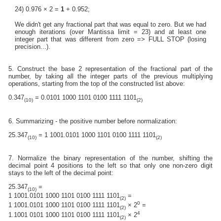
24) 0.976 × 2 =
1
+ 0.952;
We didn't get any fractional part that was equal to zero. But we had
enough iterations (over Mantissa limit = 23) and at least one
integer part that was different from zero => FULL STOP (losing
precision...).
5. Construct the base 2 representation of the fractional part of the
number, by taking all the integer parts of the previous multiplying
operations, starting from the top of the constructed list above:
0.347
= 0.0101 1000 1101 0100 1111 1101
(10)
(2)
6. Summarizing - the positive number before normalization:
25.347
= 1 1001.0101 1000 1101 0100 1111 1101
(10)
(2)
7. Normalize the binary representation of the number, shifting the
decimal point 4 positions to the left so that only one non-zero digit
stays to the left of the decimal point:
25.347
=
(10)
1 1001.0101 1000 1101 0100 1111 1101
=
(2)
0
1 1001.0101 1000 1101 0100 1111 1101
× 2
=
(2)
4
1.1001 0101 1000 1101 0100 1111 1101
× 2
(2)