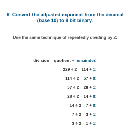
6. Convert the adjusted exponent from the decimal
(base 10) to 8 bit binary.
Use the same technique of repeatedly dividing by 2:
division = quotient +
remainder
;
229 ÷ 2 = 114 +
1
;
114 ÷ 2 = 57 +
0
;
57 ÷ 2 = 28 +
1
;
28 ÷ 2 = 14 +
0
;
14 ÷ 2 = 7 +
0
;
7 ÷ 2 = 3 +
1
;
3 ÷ 2 = 1 +
1
;