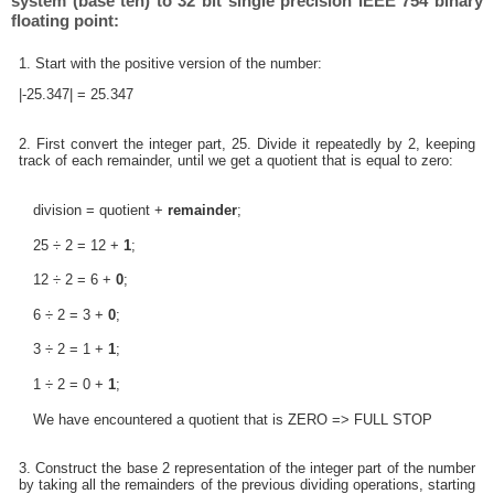
system (base ten) to 32 bit single precision IEEE 754 binary
floating point:
1. Start with the positive version of the number:
|-25.347| = 25.347
2. First convert the integer part, 25. Divide it repeatedly by 2, keeping
track of each remainder, until we get a quotient that is equal to zero:
division = quotient +
remainder
;
25 ÷ 2 = 12 +
1
;
12 ÷ 2 = 6 +
0
;
6 ÷ 2 = 3 +
0
;
3 ÷ 2 = 1 +
1
;
1 ÷ 2 = 0 +
1
;
We have encountered a quotient that is ZERO => FULL STOP
3. Construct the base 2 representation of the integer part of the number
by taking all the remainders of the previous dividing operations, starting