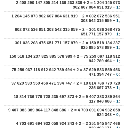
2 408 290 147 805 214 169 263 839 ÷ 2 = 1 204 145 073
902 607 084 631 919 +
1
;
1 204 145 073 902 607 084 631 919 ÷ 2 = 602 072 536 951
303 542 315 959 +
1
;
602 072 536 951 303 542 315 959 ÷ 2 = 301 036 268 475
651 771 157 979 +
1
;
301 036 268 475 651 771 157 979 ÷ 2 = 150 518 134 237
825 885 578 989 +
1
;
150 518 134 237 825 885 578 989 ÷ 2 = 75 259 067 118 912
942 789 494 +
1
;
75 259 067 118 912 942 789 494 ÷ 2 = 37 629 533 559 456
471 394 747 +
0
;
37 629 533 559 456 471 394 747 ÷ 2 = 18 814 766 779 728
235 697 373 +
1
;
18 814 766 779 728 235 697 373 ÷ 2 = 9 407 383 389 864
117 848 686 +
1
;
9 407 383 389 864 117 848 686 ÷ 2 = 4 703 691 694 932 058
924 343 +
0
;
4 703 691 694 932 058 924 343 ÷ 2 = 2 351 845 847 466