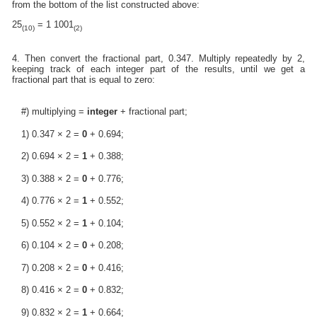
from the bottom of the list constructed above:
25
= 1 1001
(10)
(2)
4. Then convert the fractional part, 0.347. Multiply repeatedly by 2,
keeping track of each integer part of the results, until we get a
fractional part that is equal to zero:
#) multiplying =
integer
+ fractional part;
1) 0.347 × 2 =
0
+ 0.694;
2) 0.694 × 2 =
1
+ 0.388;
3) 0.388 × 2 =
0
+ 0.776;
4) 0.776 × 2 =
1
+ 0.552;
5) 0.552 × 2 =
1
+ 0.104;
6) 0.104 × 2 =
0
+ 0.208;
7) 0.208 × 2 =
0
+ 0.416;
8) 0.416 × 2 =
0
+ 0.832;
9) 0.832 × 2 =
1
+ 0.664;