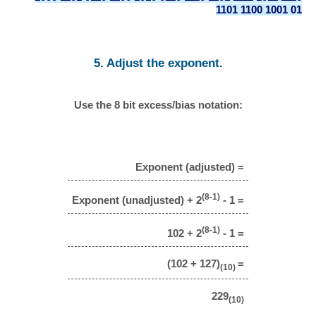
1101 1100 1001 01
5. Adjust the exponent.
Use the 8 bit excess/bias notation:
Exponent (adjusted) =
(8-1)
Exponent (unadjusted) + 2
- 1 =
(8-1)
102 + 2
- 1 =
(102 + 127)
=
(10)
229
(10)