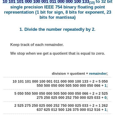
10 101 101 000 100 001 011 000 000 100 133
to 32 bit
(10)
single precision IEEE 754 binary floating point
representation (1 bit for sign, 8 bits for exponent, 23
bits for mantissa)
1. Divide the number repeatedly by 2.
Keep track of each remainder.
We stop when we get a quotient that is equal to zero.
division = quotient +
remainder
;
10 101 101 000 100 001 011 000 000 100 133 ÷ 2 = 5 050
550 500 050 000 505 500 000 050 066 +
1
;
5 050 550 500 050 000 505 500 000 050 066 ÷ 2 = 2 525
275 250 025 000 252 750 000 025 033 +
0
;
2 525 275 250 025 000 252 750 000 025 033 ÷ 2 = 1 262
637 625 012 500 126 375 000 012 516 +
1
;