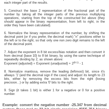
each integer part of the results.
5. Construct the base 2 representation of the fractional part of the
number by taking all the integer parts of the previous multiplying
operations, starting from the top of the constructed list above (they
should appear in the binary representation, from left to right, in the
order they have been calculated).
6. Normalize the binary representation of the number, by shifting the
decimal point (or if you prefer, the decimal mark) "n" positions either to
the left or to the right, so that only one non zero digit remains to the left
of the decimal point.
7. Adjust the exponent in 8 bit excess/bias notation and then convert it
from decimal (base 10) to 8 bit binary, by using the same technique of
repeatedly dividing by 2, as shown above:
(8-1)
Exponent (adjusted) = Exponent (unadjusted) + 2
- 1
8. Normalize mantissa, remove the leading (leftmost) bit, since it's
allways '1' (and the decimal sign if the case) and adjust its length to 23
bits, either by removing the excess bits from the right (losing
precision...) or by adding extra '0' bits to the right.
9. Sign (it takes 1 bit) is either 1 for a negative or 0 for a positive
number.
Example: convert the negative number -25.347 from decimal